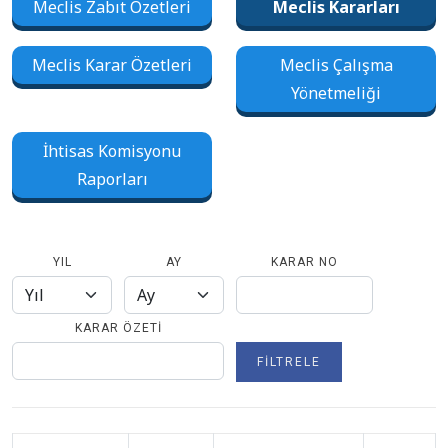
Meclis Zabıt Özetleri
Meclis Kararları
Meclis Karar Özetleri
Meclis Çalışma
Yönetmeliği
İhtisas Komisyonu
Raporları
YIL
AY
KARAR NO
KARAR ÖZETI
FILTRELE