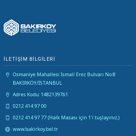
İLETİŞİM BİLGİLERİ
Osmaniye Mahallesi İsmail Erez Bulvarı No:8
BAKIRKÖY/İSTANBUL
Adres Kodu: 1482139761
0212 414 97 00
0212 414 97 77 (Halk Masası için 1'i tuşlayınız.)
www.bakirkoy.bel.tr