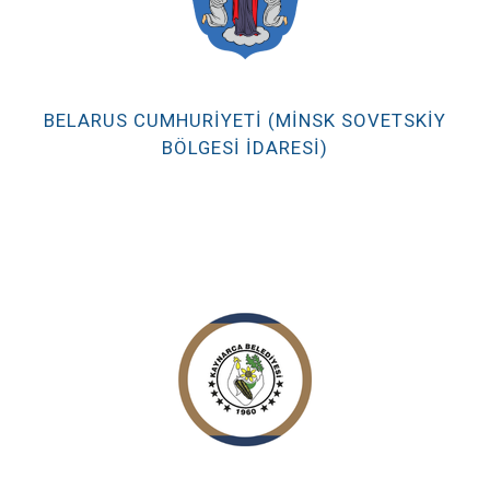
BELARUS CUMHURIYETI (MINSK SOVETSKIY
BÖLGESI İDARESI)