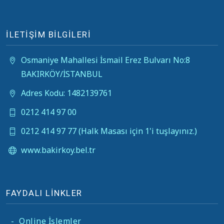
İLETİŞİM BİLGİLERİ
Osmaniye Mahallesi İsmail Erez Bulvarı No:8
BAKIRKÖY/İSTANBUL
Adres Kodu: 1482139761
0212 414 97 00
0212 414 97 77 (Halk Masası için 1'i tuşlayınız.)
www.bakirkoy.bel.tr
FAYDALI LİNKLER
-
Online İşlemler