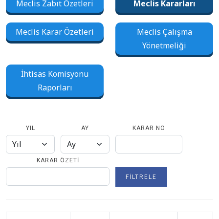
Meclis Zabıt Özetleri
Meclis Kararları
Meclis Karar Özetleri
Meclis Çalışma
Yönetmeliği
İhtisas Komisyonu
Raporları
YIL
AY
KARAR NO
KARAR ÖZETI
FILTRELE