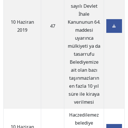
sayılı Devlet
İhale
10 Haziran
Kanununun 64.
47
2019
maddesi
uyarınca
mülkiyeti ya da
tasarrufu
Belediyemize
ait olan bazı
taşınmazların
en fazla 10 yıl
süre ile kiraya
verilmesi
Haczedilemez
belediye
10 Haziran