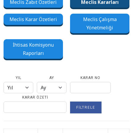
Meclis Zabıt Özetleri
Meclis Kararları
Meclis Karar Özetleri
Meclis Çalışma
Yönetmeliği
İhtisas Komisyonu
Raporları
YIL
AY
KARAR NO
KARAR ÖZETI
FILTRELE