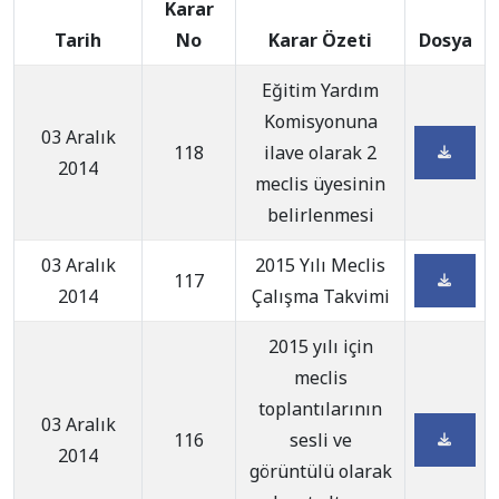
Karar
Tarih
No
Karar Özeti
Dosya
Eğitim Yardım
Komisyonuna
03 Aralık
118
ilave olarak 2
2014
meclis üyesinin
belirlenmesi
03 Aralık
2015 Yılı Meclis
117
2014
Çalışma Takvimi
2015 yılı için
meclis
toplantılarının
03 Aralık
116
sesli ve
2014
görüntülü olarak