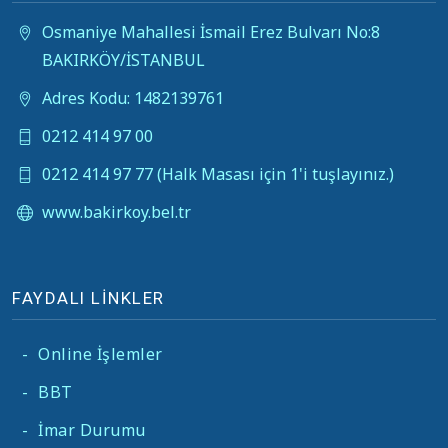
Osmaniye Mahallesi İsmail Erez Bulvarı No:8
BAKIRKÖY/İSTANBUL
Adres Kodu: 1482139761
0212 414 97 00
0212 414 97 77 (Halk Masası için 1'i tuşlayınız.)
www.bakirkoy.bel.tr
FAYDALI LİNKLER
-
Online İşlemler
-
BBT
-
İmar Durumu