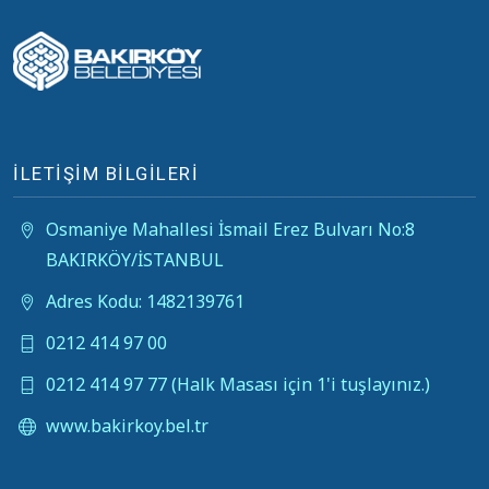
İLETİŞİM BİLGİLERİ
Osmaniye Mahallesi İsmail Erez Bulvarı No:8
BAKIRKÖY/İSTANBUL
Adres Kodu: 1482139761
0212 414 97 00
0212 414 97 77 (Halk Masası için 1'i tuşlayınız.)
www.bakirkoy.bel.tr