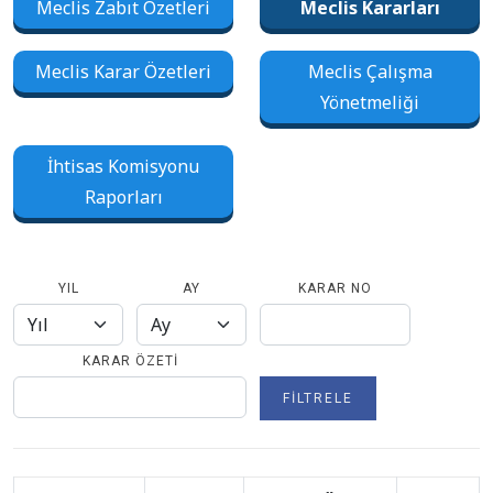
Meclis Zabıt Özetleri
Meclis Kararları
Meclis Karar Özetleri
Meclis Çalışma
Yönetmeliği
İhtisas Komisyonu
Raporları
YIL
AY
KARAR NO
KARAR ÖZETI
FILTRELE