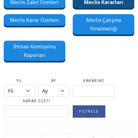
Meclis Zabıt Özetleri
Meclis Kararları
Meclis Karar Özetleri
Meclis Çalışma
Yönetmeliği
İhtisas Komisyonu
Raporları
YIL
AY
KARAR NO
KARAR ÖZETI
FILTRELE