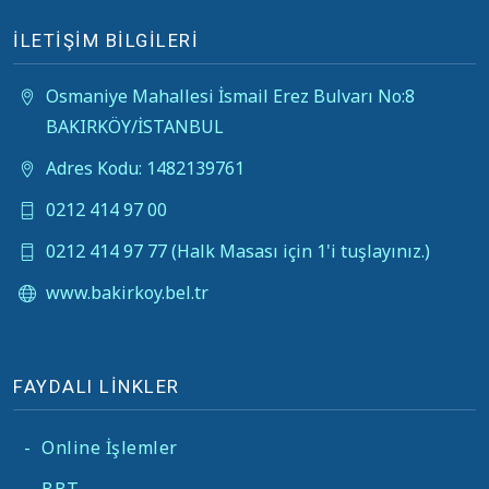
İLETİŞİM BİLGİLERİ
Osmaniye Mahallesi İsmail Erez Bulvarı No:8
BAKIRKÖY/İSTANBUL
Adres Kodu: 1482139761
0212 414 97 00
0212 414 97 77 (Halk Masası için 1'i tuşlayınız.)
www.bakirkoy.bel.tr
FAYDALI LİNKLER
-
Online İşlemler