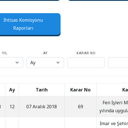
İhtisas Komisyonu
Raporları
YIL
AY
KARAR NO
Ay
Tarih
Karar No
Ka
Fen İşleri
8
12
07 Aralık 2018
69
yılında uygul
İmar ve Şehi