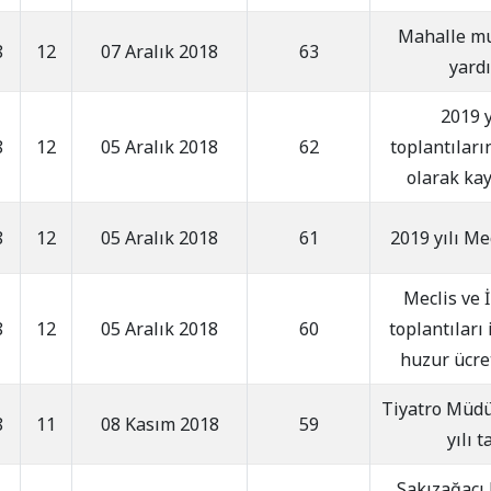
Mahalle mu
8
12
07 Aralık 2018
63
yard
2019 y
8
12
05 Aralık 2018
62
toplantıları
olarak kay
8
12
05 Aralık 2018
61
2019 yılı Me
Meclis ve 
8
12
05 Aralık 2018
60
toplantıları
huzur ücre
Tiyatro Müd
8
11
08 Kasım 2018
59
yılı t
Sakızağacı 