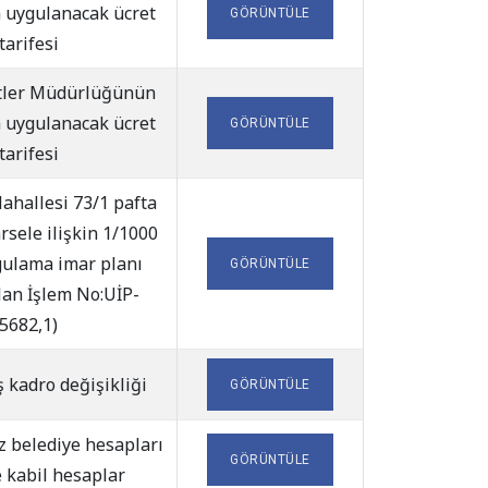
a uygulanacak ücret
GÖRÜNTÜLE
tarifesi
tler Müdürlüğünün
a uygulanacak ücret
GÖRÜNTÜLE
tarifesi
hallesi 73/1 pafta
rsele ilişkin 1/1000
gulama imar planı
GÖRÜNTÜLE
Plan İşlem No:UİP-
5682,1)
kadro değişikliği
GÖRÜNTÜLE
 belediye hesapları
GÖRÜNTÜLE
 kabil hesaplar