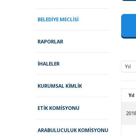
BELEDIYE MECLISI
RAPORLAR
İHALELER
KURUMSAL KIMLIK
Yıl
ETIK KOMISYONU
201
ARABULUCULUK KOMISYONU