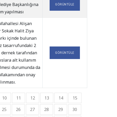
lediye Başkanlığına
GÖRÜNTÜLE
ım yapılması
Mahallesi Alişan
 Sokak Halit Ziya
arkı içinde bulunan
z tasarrufundaki 2
 dernek tarafından
GÖRÜNTÜLE
slara alt kullanım
ilmesi durumunda da
 Makamından onay
lınması.
10
11
12
13
14
15
25
26
27
28
29
30