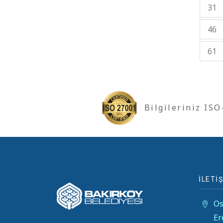
31
46
61
Bilgileriniz IS
İLETİŞ
Os
Er