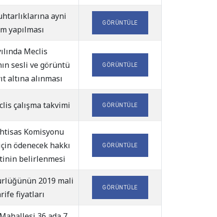
htarlıklarına ayni
GÖRÜNTÜLE
ım yapılması
ılında Meclis
nın sesli ve görüntü
GÖRÜNTÜLE
ıt altına alınması
clis çalışma takvimi
GÖRÜNTÜLE
İhtisas Komisyonu
 için ödenecek hakkı
GÖRÜNTÜLE
tinin belirlenmesi
ürlüğünün 2019 mali
GÖRÜNTÜLE
arife fiyatları
Mahallesi 36 ada 7