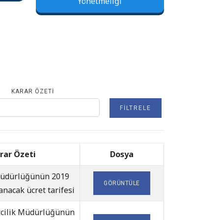
Yönetmeliği
KARAR ÖZETI
FILTRELE
rar Özeti
Dosya
 Müdürlüğünün 2019
GÖRÜNTÜLE
anacak ücret tarifesi
rcilik Müdürlüğünün