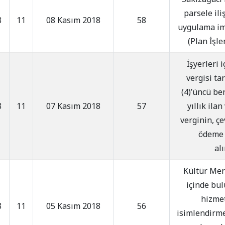
parsele ili
8
11
08 Kasım 2018
58
uygulama ima
(Plan İşl
İşyerleri 
vergisi tar
(4)’üncü be
8
11
07 Kasım 2018
57
yıllık ila
verginin, çe
ödeme 
al
Kültür Mer
içinde bul
hizmet
8
11
05 Kasım 2018
56
isimlendirme