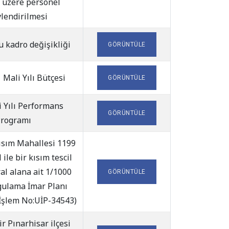
 üzere personel
lendirilmesi
 kadro değişikliği
GÖRÜNTÜLE
Mali Yılı Bütçesi
GÖRÜNTÜLE
 Yılı Performans
GÖRÜNTÜLE
rogramı
Kısım Mahallesi 1199
 ile bir kısım tescil
ral alana ait 1/1000
GÖRÜNTÜLE
gulama İmar Planı
 İşlem No:UİP-34543)
r Pınarhisar ilçesi