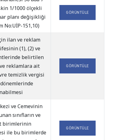
şkin 1/1000 ölçekli
GÖRÜNTÜLE
r planı değişikliği
em No:UİP-151,10)
için ilan ve reklam
ifesinin (1), (2) ve
ntlerinde belirtilen
n ve reklamlara ait
GÖRÜNTÜLE
vre temizlik vergisi
dönemlerinde
ınabilmesi
kezi ve Cemevinin
unan sınıfların ve
 birimlerinin
GÖRÜNTÜLE
si ile bu birimlerde