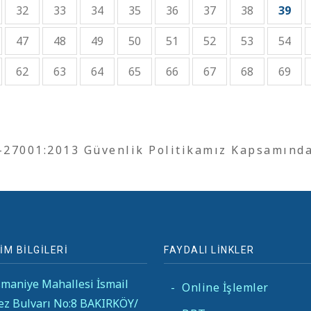
32
33
34
35
36
37
38
39
47
48
49
50
51
52
53
54
62
63
64
65
66
67
68
69
O-27001:2013 Güvenlik Politikamız Kapsamınd
İM BİLGİLERİ
FAYDALI LİNKLER
maniye Mahallesi İsmail
-
Online İşlemler
ez Bulvarı No:8 BAKIRKÖY/