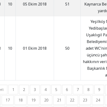
8
10
05 Ekim 2018
51
Kaynarca Be
yard
Yeşilköy 
Yedibaşlar
Uşaklıgil P
Belediyemi
8
10
01 Ekim 2018
50
adet WC’nin
üçüncü şahı
hakkının ver
Başkanlık
a
ri
1
2
3
4
5
6
7
8
9
17
18
19
20
21
22
23
24