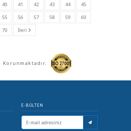
40
41
42
43
44
45
55
56
57
58
59
60
70
İleri
a Korunmaktadır.
E-BÜLTEN