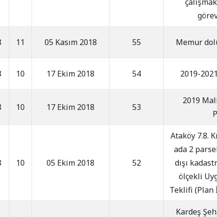
çalışmak
görev
8
11
05 Kasım 2018
55
Memur dolu
8
10
17 Ekim 2018
54
2019-2021 
2019 Mali
8
10
17 Ekim 2018
53
P
Ataköy 7.8. 
ada 2 parsel
8
10
05 Ekim 2018
52
dışı kadast
ölçekli Uy
Teklifi (Plan
Kardeş Şehi