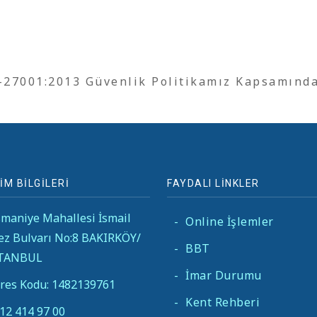
O-27001:2013 Güvenlik Politikamız Kapsamınd
İM BİLGİLERİ
FAYDALI LİNKLER
maniye Mahallesi İsmail
-
Online İşlemler
ez Bulvarı No:8 BAKIRKÖY/
-
BBT
STANBUL
-
İmar Durumu
res Kodu: 1482139761
-
Kent Rehberi
12 414 97 00