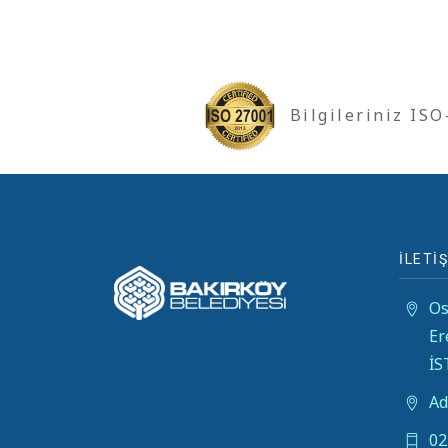
Bilgileriniz IS
İLETİŞ
Os
Er
İ
Ad
02