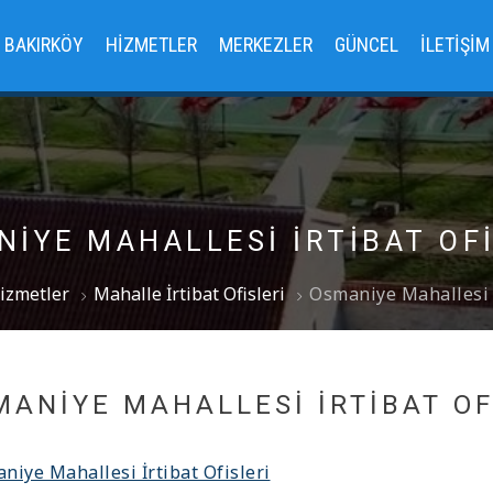
BAKIRKÖY
HIZMETLER
MERKEZLER
GÜNCEL
İLETIŞIM
IYE MAHALLESI İRTIBAT OF
izmetler
Mahalle İrtibat Ofisleri
Osmaniye Mahallesi İ
MANIYE MAHALLESI İRTIBAT OF
niye Mahallesi İrtibat Ofisleri