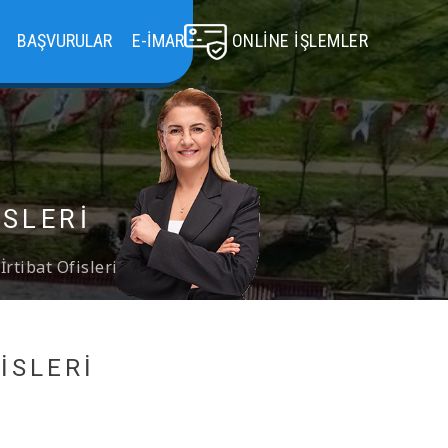
BAŞVURULAR
E-İMAR
ONLINE İŞLEMLER
ISLERI
rtibat Ofisleri
ISLERI