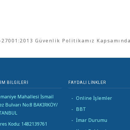
O-27001:2013 Güvenlik Politikamız Kapsamınd
İM BİLGİLERİ
FAYDALI LİNKLER
maniye Mahallesi İsmail
-
Online İşlemler
ez Bulvarı No:8 BAKIRKÖY/
-
BBT
STANBUL
-
İmar Durumu
res Kodu: 1482139761