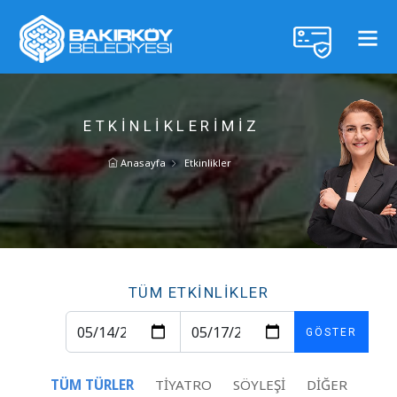
ETKINLIKLERIMIZ
Anasayfa
Etkinlikler
TÜM ETKİNLİKLER
GÖSTER
TÜM TÜRLER
TIYATRO
SÖYLEŞI
DIĞER