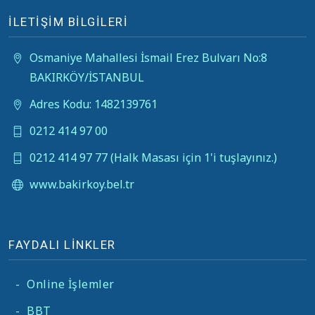
İLETİŞİM BİLGİLERİ
Osmaniye Mahallesi İsmail Erez Bulvarı No:8
BAKIRKÖY/İSTANBUL
Adres Kodu: 1482139761
0212 414 97 00
0212 414 97 77 (Halk Masası için 1'i tuşlayınız.)
www.bakirkoy.bel.tr
FAYDALI LİNKLER
-
Online İşlemler
-
BBT