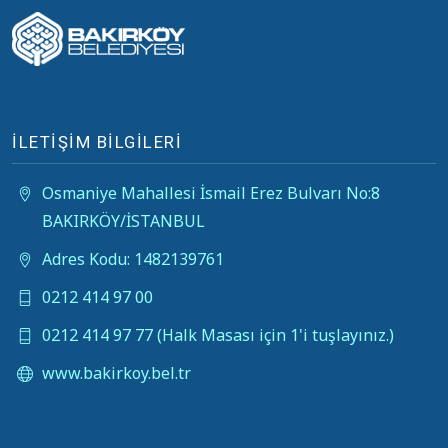
İLETİŞİM BİLGİLERİ
Osmaniye Mahallesi İsmail Erez Bulvarı No:8
BAKIRKÖY/İSTANBUL
Adres Kodu: 1482139761
0212 414 97 00
0212 414 97 77 (Halk Masası için 1'i tuşlayınız.)
www.bakirkoy.bel.tr