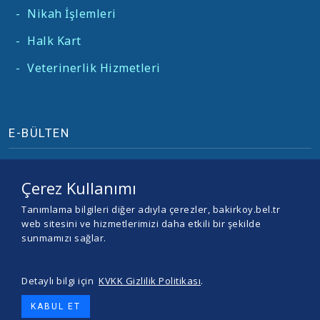
-
Nikah İşlemleri
-
Halk Kart
-
Veterinerlik Hizmetleri
E-BÜLTEN
Çerez Kullanımı
Tanımlama bilgileri diğer adıyla çerezler, bakirkoy.bel.tr
web sitesini ve hizmetlerimizi daha etkili bir şekilde
sunmamızı sağlar.
Detaylı bilgi için
KVKK Gizlilik Politikası
.
© 2026 BAKIRKÖY BELEDİYESİ -
Yazılım ve Tasarım Teracity
KABUL ET