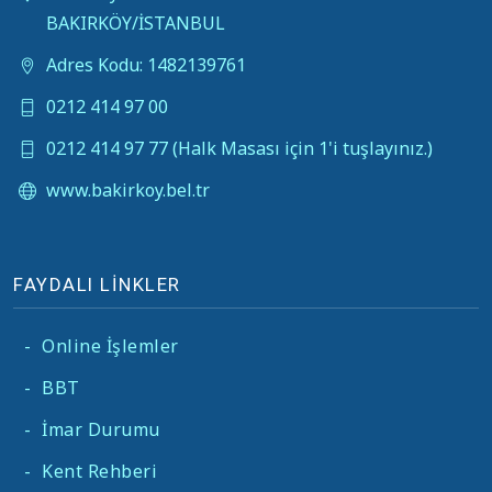
BAKIRKÖY/İSTANBUL
Adres Kodu: 1482139761
0212 414 97 00
0212 414 97 77 (Halk Masası için 1'i tuşlayınız.)
www.bakirkoy.bel.tr
FAYDALI LİNKLER
-
Online İşlemler
-
BBT
-
İmar Durumu
-
Kent Rehberi