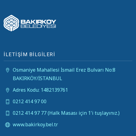
İLETİŞİM BİLGİLERİ
Osmaniye Mahallesi İsmail Erez Bulvarı No:8
BAKIRKÖY/İSTANBUL
Adres Kodu: 1482139761
0212 414 97 00
0212 414 97 77 (Halk Masası için 1'i tuşlayınız.)
www.bakirkoy.bel.tr