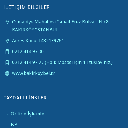
İLETİŞİM BİLGİLERİ
Osmaniye Mahallesi İsmail Erez Bulvarı No:8
BAKIRKÖY/İSTANBUL
Adres Kodu: 1482139761
0212 414 97 00
0212 414 97 77 (Halk Masası için 1'i tuşlayınız.)
www.bakirkoy.bel.tr
FAYDALI LİNKLER
-
Online İşlemler
-
BBT