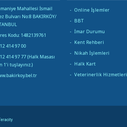
maniye Mahallesi İsmail
-
Online İşlemler
ez Bulvarı No:8 BAKIRKÖY/
-
BBT
STANBUL
-
İmar Durumu
res Kodu: 1482139761
-
Kent Rehberi
12 414 97 00
-
Nikah İşlemleri
12 414 97 77 (Halk Masası
-
Halk Kart
in 1'i tuşlayınız.)
-
Veterinerlik Hizmetler
w.bakirkoy.bel.tr
eracity