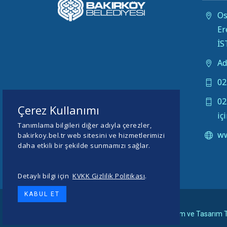
Os
Er
İ
Ad
02
02
Çerez Kullanımı
iç
Tanımlama bilgileri diğer adıyla çerezler,
ww
bakirkoy.bel.tr web sitesini ve hizmetlerimizi
daha etkili bir şekilde sunmamızı sağlar.
Detaylı bilgi için
KVKK Gizlilik Politikası
.
KABUL ET
© 2026 BAKIRKÖY BELEDİYESİ -
Yazılım ve Tasarım T