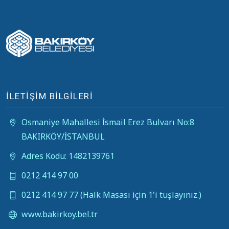
İLETİŞİM BİLGİLERİ
Osmaniye Mahallesi İsmail Erez Bulvarı No:8
BAKIRKÖY/İSTANBUL
Adres Kodu: 1482139761
0212 414 97 00
0212 414 97 77 (Halk Masası için 1'i tuşlayınız.)
www.bakirkoy.bel.tr