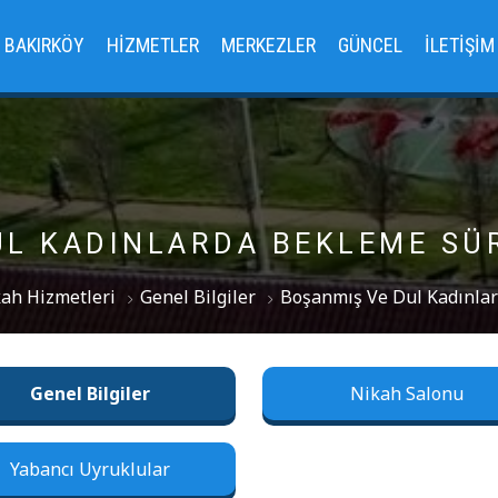
BAKIRKÖY
HIZMETLER
MERKEZLER
GÜNCEL
İLETIŞIM
UL KADINLARDA BEKLEME SÜ
ah Hizmetleri
Genel Bilgiler
Boşanmış Ve Dul Kadınla
Genel Bilgiler
Nikah Salonu
Yabancı Uyruklular