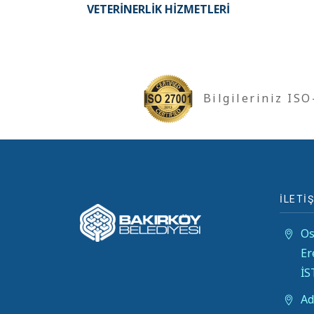
VETERINERLIK HIZMETLERI
Bilgileriniz IS
İLETİŞ
Os
Er
İ
Ad