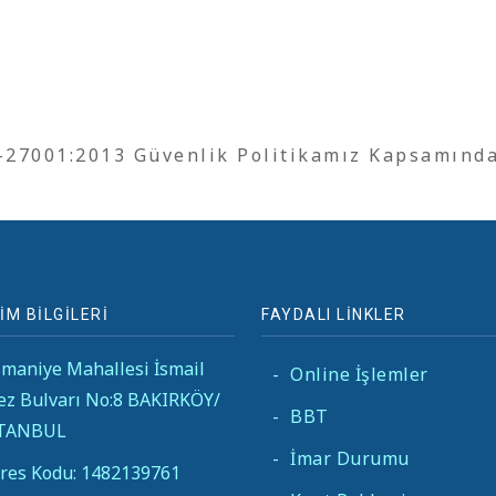
O-27001:2013 Güvenlik Politikamız Kapsamınd
İM BİLGİLERİ
FAYDALI LİNKLER
maniye Mahallesi İsmail
-
Online İşlemler
ez Bulvarı No:8 BAKIRKÖY/
-
BBT
STANBUL
-
İmar Durumu
res Kodu: 1482139761