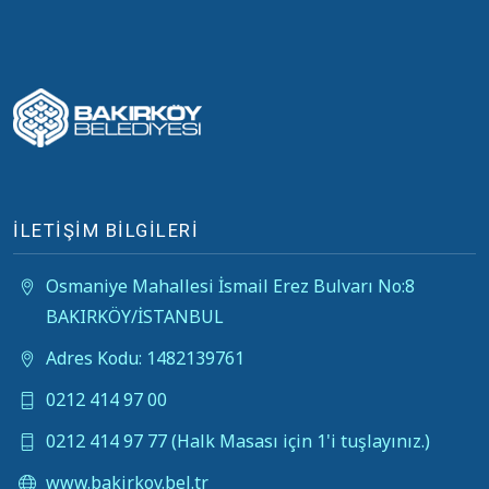
İLETİŞİM BİLGİLERİ
Osmaniye Mahallesi İsmail Erez Bulvarı No:8
BAKIRKÖY/İSTANBUL
Adres Kodu: 1482139761
0212 414 97 00
0212 414 97 77 (Halk Masası için 1'i tuşlayınız.)
www.bakirkoy.bel.tr