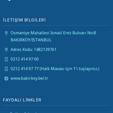
İLETİŞİM BİLGİLERİ
Osmaniye Mahallesi İsmail Erez Bulvarı No:8
BAKIRKÖY/İSTANBUL
Adres Kodu: 1482139761
0212 414 97 00
0212 414 97 77 (Halk Masası için 1'i tuşlayınız.)
www.bakirkoy.bel.tr
FAYDALI LİNKLER