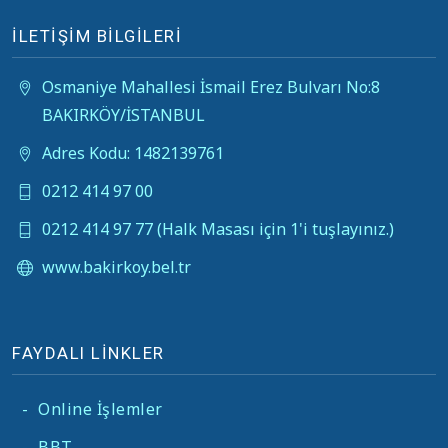
İLETİŞİM BİLGİLERİ
Osmaniye Mahallesi İsmail Erez Bulvarı No:8
BAKIRKÖY/İSTANBUL
Adres Kodu: 1482139761
0212 414 97 00
0212 414 97 77 (Halk Masası için 1'i tuşlayınız.)
www.bakirkoy.bel.tr
FAYDALI LİNKLER
-
Online İşlemler
-
BBT