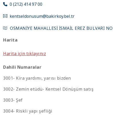
0 (212) 414 97 00
kentseldonusum@bakirkoy.bel.tr
OSMANIYE MAHALLESI İSMAIL EREZ BULVARI NO
:8 BAKIRKÖY İSTANBUL
Harita
Harita için tıklayınız
Dahili Numaralar
3001- Kira yardımı, yarısı bizden
3002- Zemin etüdü- Kentsel Dönüşüm satış
3003- Şef
3004- Riskli yapı şefliği