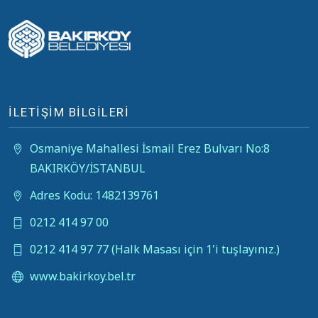
İLETİŞİM BİLGİLERİ
Osmaniye Mahallesi İsmail Erez Bulvarı No:8
BAKIRKÖY/İSTANBUL
Adres Kodu: 1482139761
0212 414 97 00
0212 414 97 77 (Halk Masası için 1'i tuşlayınız.)
www.bakirkoy.bel.tr