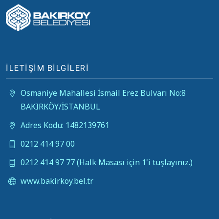
İLETİŞİM BİLGİLERİ
Osmaniye Mahallesi İsmail Erez Bulvarı No:8
BAKIRKÖY/İSTANBUL
Adres Kodu: 1482139761
0212 414 97 00
0212 414 97 77 (Halk Masası için 1'i tuşlayınız.)
www.bakirkoy.bel.tr