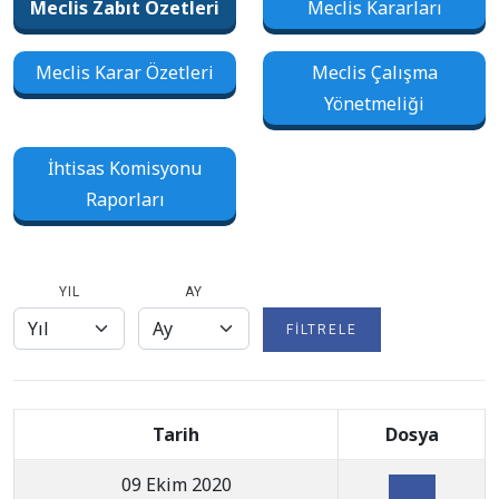
Meclis Zabıt Özetleri
Meclis Kararları
Meclis Karar Özetleri
Meclis Çalışma
Yönetmeliği
İhtisas Komisyonu
Raporları
YIL
AY
FILTRELE
Tarih
Dosya
09 Ekim 2020