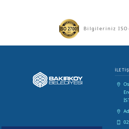
Bilgileriniz IS
İLETİŞ
Os
Er
İ
Ad
02