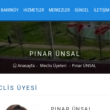
BAKIRKÖY
HIZMETLER
MERKEZLER
GÜNCEL
İLETIŞIM
PINAR ÜNSAL
Anasayfa
Meclis Üyeleri
Pınar ÜNSAL
CLIS ÜYESI
PINAR ÜNSAL