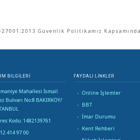
O-27001:2013 Güvenlik Politikamız Kapsamınd
İM BİLGİLERİ
FAYDALI LİNKLER
maniye Mahallesi İsmail
-
Online İşlemler
ez Bulvarı No:8 BAKIRKÖY/
-
BBT
STANBUL
-
İmar Durumu
res Kodu: 1482139761
-
Kent Rehberi
12 414 97 00