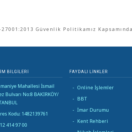
O-27001:2013 Güvenlik Politikamız Kapsamınd
İM BİLGİLERİ
FAYDALI LİNKLER
maniye Mahallesi İsmail
-
Online İşlemler
ez Bulvarı No:8 BAKIRKÖY/
-
BBT
STANBUL
-
İmar Durumu
res Kodu: 1482139761
-
Kent Rehberi
12 414 97 00