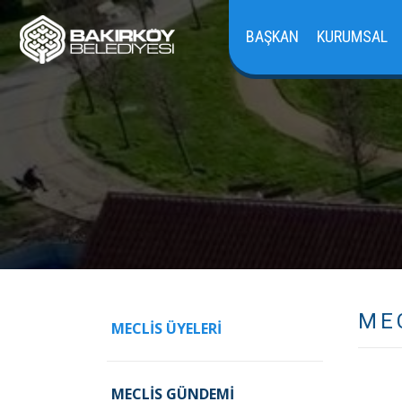
BAŞKAN
KURUMSAL
ME
MECLIS ÜYELERI
MECLIS GÜNDEMI