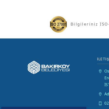
Bilgileriniz IS
İLETİŞ
Os
Er
İ
Ad
02