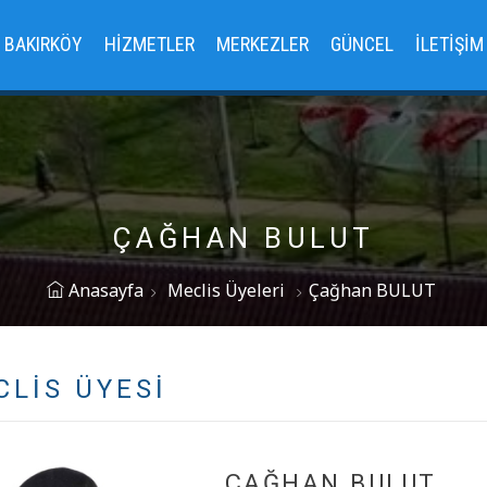
BAKIRKÖY
HIZMETLER
MERKEZLER
GÜNCEL
İLETIŞIM
ÇAĞHAN BULUT
Anasayfa
Meclis Üyeleri
Çağhan BULUT
CLIS ÜYESI
ÇAĞHAN BULUT