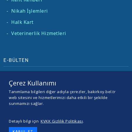
-
Nikah İşlemleri
-
Halk Kart
-
Veterinerlik Hizmetleri
E-BÜLTEN
Çerez Kullanımı
Tanımlama bilgileri diğer adıyla çerezler, bakirkoy.bel.tr
web sitesini ve hizmetlerimizi daha etkili bir şekilde
sunmamızı sağlar.
Detaylı bilgi için
KVKK Gizlilik Politikası
.
© 2026 BAKIRKÖY BELEDİYESİ -
Yazılım ve Tasarım Teracity
KABUL ET