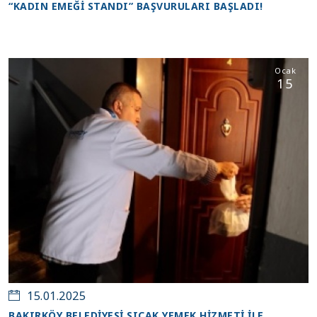
“KADIN EMEĞİ STANDI” BAŞVURULARI BAŞLADI!
Ocak
15
15.01.2025
BAKIRKÖY BELEDİYESİ SICAK YEMEK HİZMETİ İLE