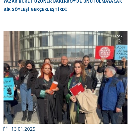
YAZAR BUKET UZUNER BAKIRKÖY’DE UNUTULMAYACAK
BİR SÖYLEŞİ GERÇEKLEŞTİRDİ
Ocak
13
13.01.2025