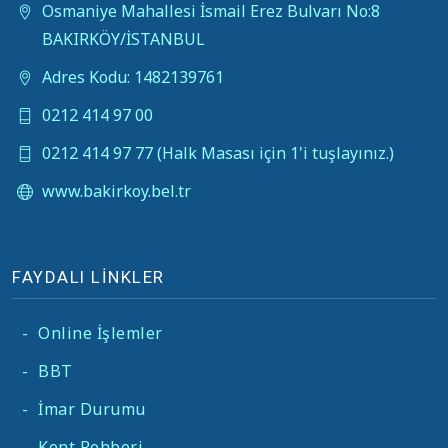
Osmaniye Mahallesi İsmail Erez Bulvarı No:8
BAKIRKÖY/İSTANBUL
Adres Kodu: 1482139761
0212 414 97 00
0212 414 97 77 (Halk Masası için 1'i tuşlayınız.)
www.bakirkoy.bel.tr
FAYDALI LİNKLER
-
Online İşlemler
-
BBT
-
İmar Durumu
-
Kent Rehberi