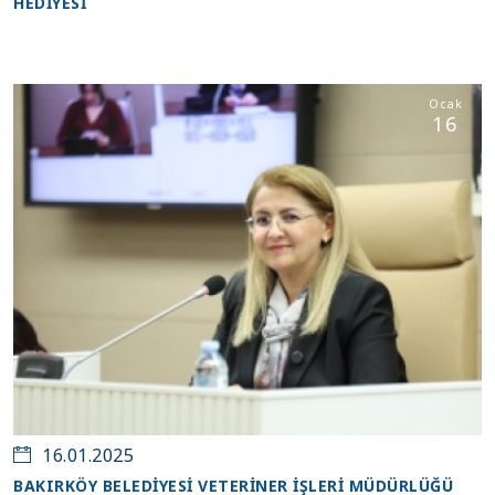
HEDİYESİ
Ocak
16
16.01.2025
BAKIRKÖY BELEDİYESİ VETERİNER İŞLERİ MÜDÜRLÜĞÜ