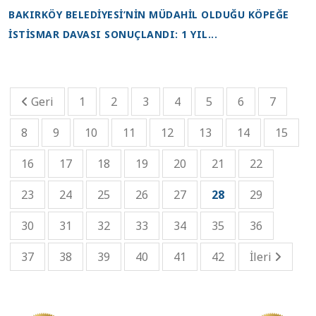
BAKIRKÖY BELEDİYESİ’NİN MÜDAHİL OLDUĞU KÖPEĞE
İSTİSMAR DAVASI SONUÇLANDI: 1 YIL...
Geri
1
2
3
4
5
6
7
8
9
10
11
12
13
14
15
16
17
18
19
20
21
22
23
24
25
26
27
28
29
30
31
32
33
34
35
36
37
38
39
40
41
42
İleri