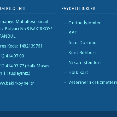
İM BİLGİLERİ
FAYDALI LİNKLER
maniye Mahallesi İsmail
-
Online İşlemler
ez Bulvarı No:8 BAKIRKÖY/
-
BBT
STANBUL
-
İmar Durumu
res Kodu: 1482139761
-
Kent Rehberi
12 414 97 00
-
Nikah İşlemleri
12 414 97 77 (Halk Masası
-
Halk Kart
in 1'i tuşlayınız.)
-
Veterinerlik Hizmetler
w.bakirkoy.bel.tr