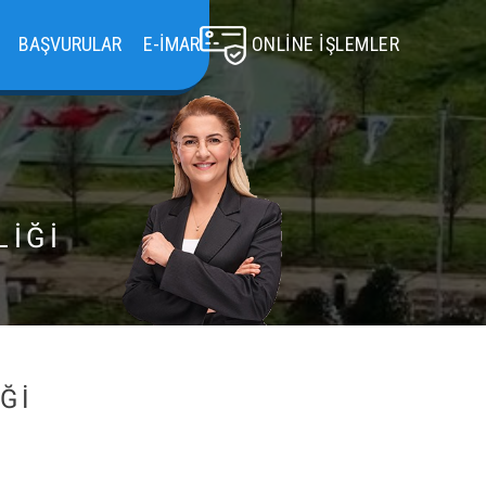
BAŞVURULAR
E-İMAR
ONLINE İŞLEMLER
LİĞİ
Ğİ