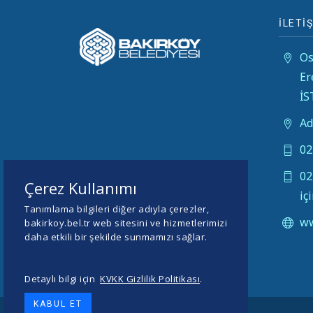
İLETİŞ
Os
Er
İ
Ad
02
02
Çerez Kullanımı
iç
Tanımlama bilgileri diğer adıyla çerezler,
ww
bakirkoy.bel.tr web sitesini ve hizmetlerimizi
daha etkili bir şekilde sunmamızı sağlar.
Detaylı bilgi için
KVKK Gizlilik Politikası
.
KABUL ET