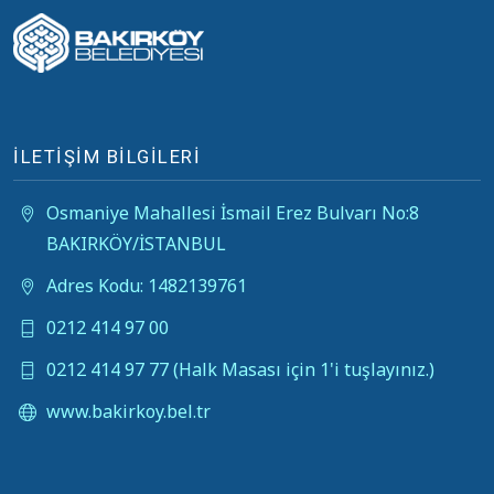
İLETİŞİM BİLGİLERİ
Osmaniye Mahallesi İsmail Erez Bulvarı No:8
BAKIRKÖY/İSTANBUL
Adres Kodu: 1482139761
0212 414 97 00
0212 414 97 77 (Halk Masası için 1'i tuşlayınız.)
www.bakirkoy.bel.tr