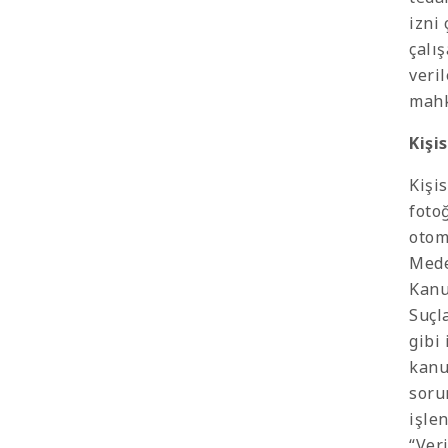
izni
çalı
veri
mahk
Kişi
Kişis
foto
otom
Mede
Kanu
Suçl
gibi 
kanu
soru
işle
“Ver