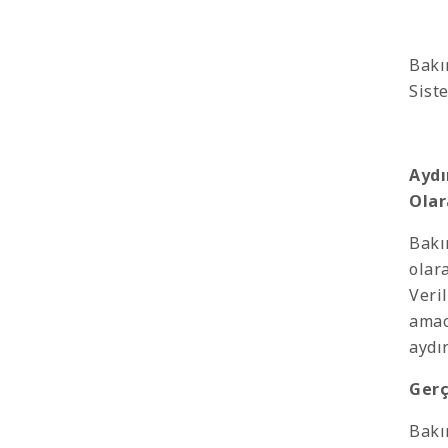
Bakı
Sist
Aydı
Ola
Bakı
olar
Veri
amac
aydı
Gerç
Bakı