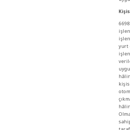
Kişi
6698 
işlen
işle
yurt 
işle
veri
uygu
hâli
kişi
otom
çıkm
hâli
Olmak
sahi
tara