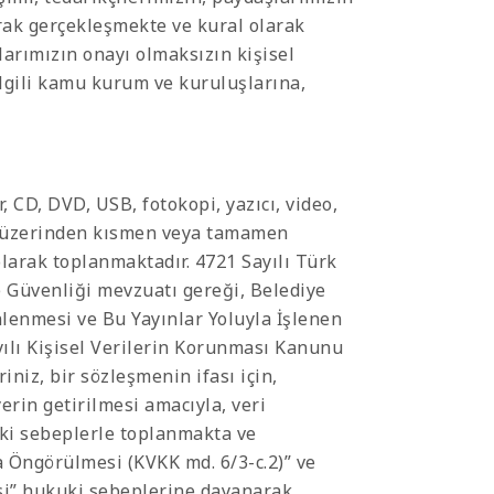
rak gerçekleşmekte ve kural olarak
larımızın onayı olmaksızın kişisel
ilgili kamu kurum ve kuruluşlarına,
r, CD, DVD, USB, fotokopi, yazıcı, video,
ar üzerinden kısmen veya tamamen
olarak toplanmaktadır. 4721 Sayılı Türk
 Güvenliği mevzuatı gereği, Belediye
lenmesi ve Bu Yayınlar Yoluyla İşlenen
ılı Kişisel Verilerin Korunması Kanunu
riniz, bir sözleşmenin ifası için,
rin getirilmesi amacıyla, veri
ki sebeplerle toplanmakta ve
a Öngörülmesi (KVKK md. 6/3-c.2)” ve
i” hukuki sebeplerine dayanarak