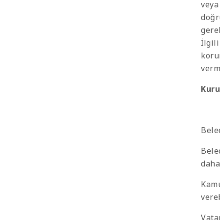
veya
doğr
gere
İlgil
koru
verm
Kuru
Bele
Bele
daha
Kamu
vere
Vata