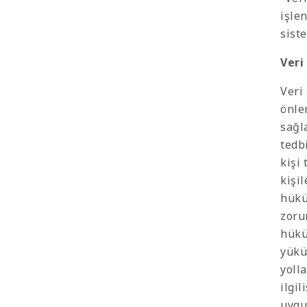
işle
sist
Veri
Veri
önle
sağl
tedb
kişi
kişi
hükü
zorun
hükü
yükü
yoll
ilgi
uygu