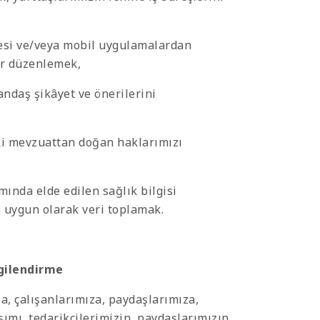
esi ve/veya mobil uygulamalardan
er düzenlemek,
tandaş şikâyet ve önerilerini
ki mevzuattan doğan haklarımızı
mında elde edilen sağlık bilgisi
a uygun olarak veri toplamak.
lgilendirme
a, çalışanlarımıza, paydaşlarımıza,
aşımı, tedarikçilerimizin, paydaşlarımızın