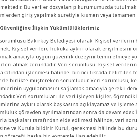
nmektedir. Bu veriler dosyalanıp kurumumuzda tutulmak 
emlerden giriş yapılmak suretiyle kısmen veya tamamen o
 Güvenliğine İlişkin Yükümlülüklerimiz
 sorumlusu Bakırköy Belediyesi olarak; Kişisel verilerin
mek, Kişisel verilere hukuka aykırı olarak erişilmesini 
amak amacıyla uygun güvenlik düzeyini temin etmeye yöne
irleri almak zorundadır. Veri sorumlusu, kişisel verileri
 tarafından işlenmesi hâlinde, birinci fıkrada belirtilen
lerle birlikte müştereken sorumludur. Veri sorumlusu, 
mlerinin uygulanmasını sağlamak amacıyla gerekli den
dadır. Veri sorumluları ile veri işleyen kişiler, öğrendik
mlerine aykırı olarak başkasına açıklayamaz ve işleme 
mlülük görevden ayrılmalarından sonra da devam eder. İ
arla başkaları tarafından elde edilmesi hâlinde, veri s
lisine ve Kurula bildirir. Kurul, gerekmesi hâlinde bu dur
n göreceği başka bir yöntemle ilan edebilir.