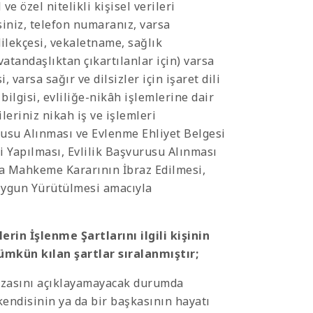
e özel nitelikli kişisel verileri
siniz, telefon numaranız, varsa
 dilekçesi, vekaletname, sağlık
vatandaşlıktan çıkartılanlar için) varsa
varsa sağır ve dilsizler için işaret dili
 bilgisi, evliliğe-nikâh işlemlerine dair
gileriniz nikah iş ve işlemleri
urusu Alınması ve Evlenme Ehliyet Belgesi
i Yapılması, Evlilik Başvurusu Alınması
rsa Mahkeme Kararının İbraz Edilmesi,
Uygun Yürütülmesi amacıyla
erin İşlenme Şartlarını ilgili kişinin
ümkün kılan şartlar sıralanmıştır;
rızasını açıklayamayacak durumda
kendisinin ya da bir başkasının hayatı