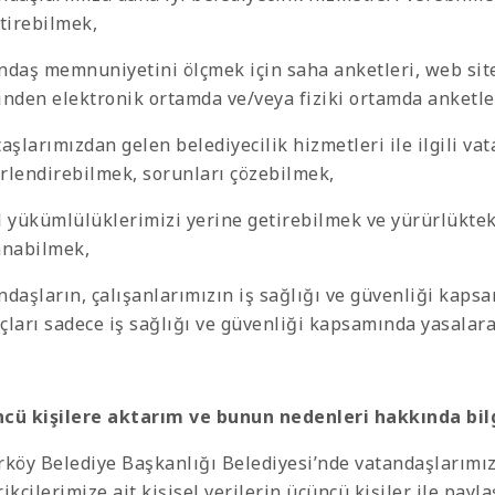
ştirebilmek,
ndaş memnuniyetini ölçmek için saha anketleri, web sit
inden elektronik ortamda ve/veya fiziki ortamda anketl
aşlarımızdan gelen belediyecilik hizmetleri ile ilgili va
rlendirebilmek, sorunları çözebilmek,
l yükümlülüklerimizi yerine getirebilmek ve yürürlükte
anabilmek,
ndaşların, çalışanlarımızın iş sağlığı ve güvenliği kapsa
çları sadece iş sağlığı ve güvenliği kapsamında yasalar
cü kişilere aktarım ve bunun nedenleri hakkında bi
rköy Belediye Başkanlığı Belediyesi’nde vatandaşlarımız
ikçilerimize ait kişisel verilerin üçüncü kişiler ile payl