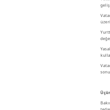
geli
Vata
üzer
Yurtt
değe
Yasa
kull
Vata
sonu
Üçün
Bakı
tedar