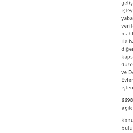
geliş
işle
yaban
veril
mahk
ile h
diğer
kaps
düze
ve E
Evle
işle
6698
açık
Kanu
bulu