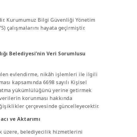
dir. Kurumumuz Bilgi Güvenliği Yönetim
S) çalışmalarını hayata geçirmiştir.
ğı Belediyesi’nin Veri Sorumlusu
en evlendirme, nikâh işlemleri ile ilgili
nması kapsamında 6698 sayılı Kişisel
latma yükümlülüğünü yerine getirmek
l verilerin korunması hakkında
şiklikler çerçevesinde güncelleyecektir.
macı ve Aktarımı
 üzere, belediyecilik hizmetlerini