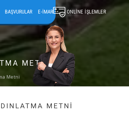
BAŞVURULAR
E-İMAR
ONLINE İŞLEMLER
ATMA METNI
tma Metni
YDINLATMA METNI