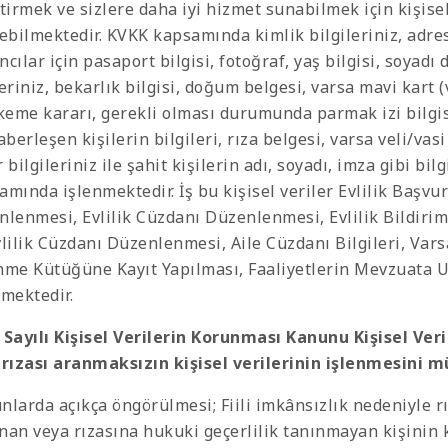
tirmek ve sizlere daha iyi hizmet sunabilmek için kişisel v
yebilmektedir. KVKK kapsamında kimlik bilgileriniz, adre
cılar için pasaport bilgisi, fotoğraf, yaş bilgisi, soyadı
eriniz, bekarlık bilgisi, doğum belgesi, varsa mavi kart (
eme kararı, gerekli olması durumunda parmak izi bilgisi, 
aberleşen kişilerin bilgileri, rıza belgesi, varsa veli/vasi
 bilgileriniz ile şahit kişilerin adı, soyadı, imza gibi bil
amında işlenmektedir. İş bu kişisel veriler Evlilik Başv
nlenmesi, Evlilik Cüzdanı Düzenlenmesi, Evlilik Bildirim
vlilik Cüzdanı Düzenlenmesi, Aile Cüzdanı Bilgileri, Va
nme Kütüğüne Kayıt Yapılması, Faaliyetlerin Mevzuata 
nmektedir.
 Sayılı Kişisel Verilerin Korunması Kanunu Kişisel Veril
 rızası aranmaksızın kişisel verilerinin işlenmesini m
nlarda açıkça öngörülmesi; Fiili imkânsızlık nedeniyle 
nan veya rızasına hukuki geçerlilik tanınmayan kişinin 