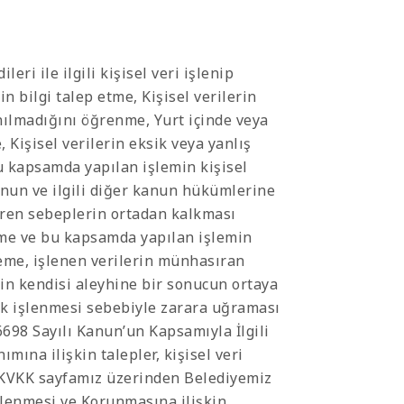
eri ile ilgili kişisel veri işlenip
n bilgi talep etme, Kişisel verilerin
nılmadığını öğrenme, Yurt içinde veya
, Kişisel verilerin eksik veya yanlış
u kapsamda yapılan işlemin kişisel
Kanun ve ilgili diğer kanun hükümlerine
iren sebeplerin ortadan kalkması
teme ve bu kapsamda yapılan işlemin
steme, işlenen verilerin münhasıran
nin kendisi aleyhine bir sonucun ortaya
rak işlenmesi sebebiyle zarara uğraması
6698 Sayılı Kanun’un Kapsamıyla İlgili
ımına ilişkin talepler, kişisel veri
n KVKK sayfamız üzerinden Belediyemiz
şlenmesi ve Korunmasına ilişkin