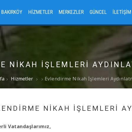
BAKIRKÖY
HIZMETLER
MERKEZLER
GÜNCEL
İLETIŞIM
E NIKAH İŞLEMLERI AYDINL
fa
Hizmetler
Evlendirme Nikah İşlemleri Aydınla
LENDIRME NIKAH İŞLEMLERI A
rli Vatandaşlarımız,