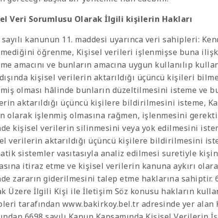
sel Veri Sorumlusu Olarak İlgili kişilerin Hakları
sayılı kanunun 11. maddesi uyarınca veri sahipleri: Kendil
mediğini öğrenme, Kişisel verileri işlenmişse buna ilişki
nme amacını ve bunların amacına uygun kullanılıp kulla
dışında kişisel verilerin aktarıldığı üçüncü kişileri bilme
nmiş olması hâlinde bunların düzeltilmesini isteme ve b
lerin aktarıldığı üçüncü kişilere bildirilmesini isteme, 
n olarak işlenmiş olmasına rağmen, işlenmesini gerekt
nde kişisel verilerin silinmesini veya yok edilmesini is
sel verilerin aktarıldığı üçüncü kişilere bildirilmesini i
atik sistemler vasıtasıyla analiz edilmesi suretiyle kişi
asına itiraz etme ve kişisel verilerin kanuna aykırı ola
nde zararın giderilmesini talep etme haklarına sahiptir. 
 Üzere İlgili Kişi ile İletişim Söz konusu hakların kullan
pleri tarafından www.bakirkoy.bel.tr adresinde yer ala
fından 6698 sayılı Kanun Kapsamında Kişisel Verilerin İ