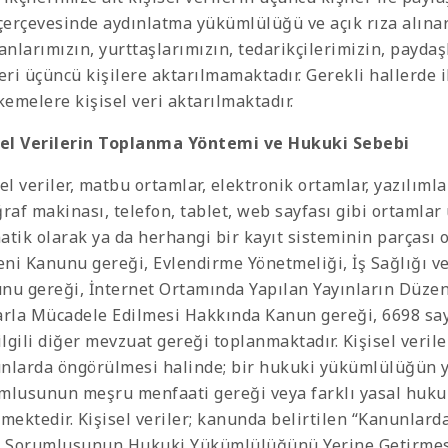
 çerçevesinde aydınlatma yükümlülüğü ve açık rıza alına
şanlarımızın, yurttaşlarımızın, tedarikçilerimizin, paydaş
leri üçüncü kişilere aktarılmamaktadır. Gerekli hallerde 
emelere kişisel veri aktarılmaktadır.
sel Verilerin Toplanma Yöntemi ve Hukuki Sebebi
el veriler, matbu ortamlar, elektronik ortamlar, yazılımla
ğraf makinası, telefon, tablet, web sayfası gibi ortaml
atik olarak ya da herhangi bir kayıt sisteminin parçası 
ni Kanunu gereği, Evlendirme Yönetmeliği, İş Sağlığı ve
nu gereği, İnternet Ortamında Yapılan Yayınların Düzen
arla Mücadele Edilmesi Hakkında Kanun gereği, 6698 say
ilgili diğer mevzuat gereği toplanmaktadır. Kişisel verile
nlarda öngörülmesi halinde; bir hukuki yükümlülüğün ye
mlusunun meşru menfaati gereği veya farklı yasal huku
nmektedir. Kişisel veriler; kanunda belirtilen “Kanunlard
i Sorumlusunun Hukuki Yükümlülüğünü Yerine Getirmes