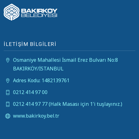
İLETİŞİM BİLGİLERİ
Osmaniye Mahallesi İsmail Erez Bulvarı No:8
BAKIRKÖY/İSTANBUL
Adres Kodu: 1482139761
0212 414 97 00
0212 414 97 77 (Halk Masası için 1'i tuşlayınız.)
www.bakirkoy.bel.tr