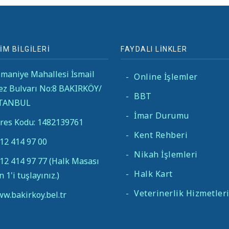
İM BİLGİLERİ
FAYDALI LİNKLER
maniye Mahallesi İsmail
-
Online İşlemler
ez Bulvarı No:8 BAKIRKÖY/
-
BBT
STANBUL
-
İmar Durumu
res Kodu: 1482139761
-
Kent Rehberi
12 414 97 00
-
Nikah İşlemleri
12 414 97 77 (Halk Masası
-
Halk Kart
in 1'i tuşlayınız.)
-
Veterinerlik Hizmetler
w.bakirkoy.bel.tr