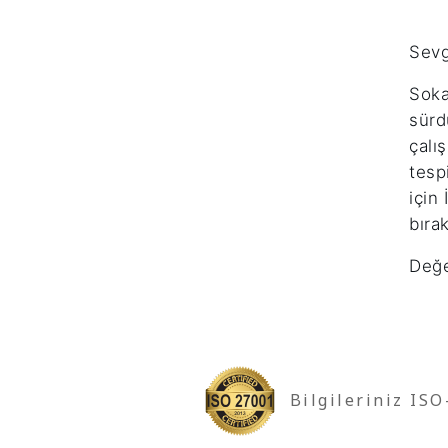
Sevg
Soka
sürd
çalı
tesp
için
bırak
Değe
Bilgileriniz IS