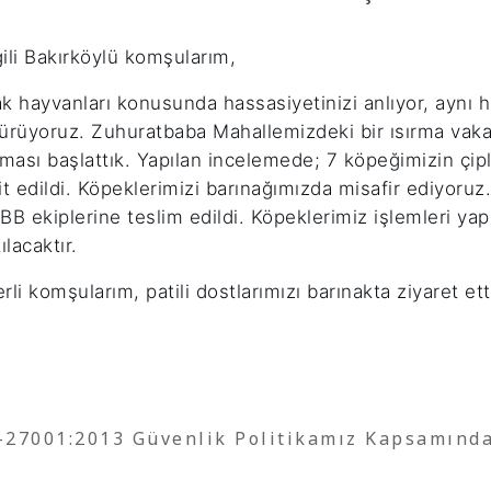
ili Bakırköylü komşularım,
k hayvanları konusunda hassasiyetinizi anlıyor, aynı h
ürüyoruz. Zuhuratbaba Mahallemizdeki bir ısırma vakası
şması başlattık. Yapılan incelemede; 7 köpeğimizin çi
it edildi. Köpeklerimizi barınağımızda misafir ediyoruz.
 İBB ekiplerine teslim edildi. Köpeklerimiz işlemleri yap
ılacaktır.
rli komşularım, patili dostlarımızı barınakta ziyaret et
O-27001:2013 Güvenlik Politikamız Kapsamınd