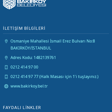
İLETİŞİM BİLGİLERİ
Osmaniye Mahallesi İsmail Erez Bulvarı No:8
BAKIRKÖY/İSTANBUL
Adres Kodu: 1482139761
0212 414 97 00
0212 414 97 77 (Halk Masası için 1'i tuşlayınız.)
www.bakirkoy.bel.tr
FAYDALI LİNKLER