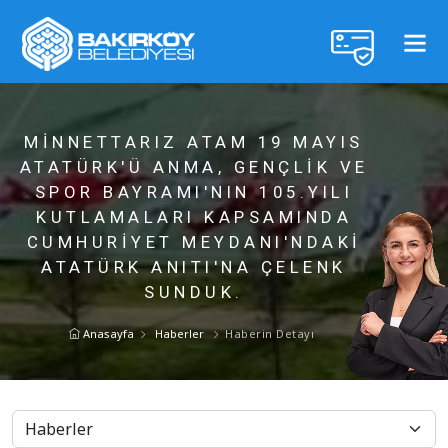
MINNETTARIZ ATAM 19 MAYIS
ATATÜRK'Ü ANMA, GENÇLIK VE
SPOR BAYRAMI'NIN 105.YILI
KUTLAMALARI KAPSAMINDA
CUMHURIYET MEYDANI'NDAKI
ATATÜRK ANITI'NA ÇELENK
SUNDUK.
Anasayfa
Haberler
Haberin Detayı