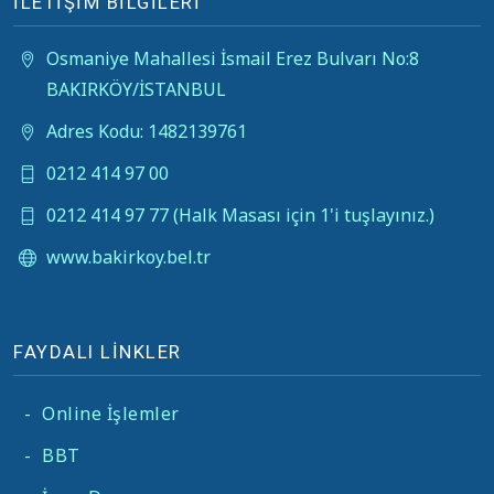
İLETİŞİM BİLGİLERİ
Osmaniye Mahallesi İsmail Erez Bulvarı No:8
BAKIRKÖY/İSTANBUL
Adres Kodu: 1482139761
0212 414 97 00
0212 414 97 77 (Halk Masası için 1'i tuşlayınız.)
www.bakirkoy.bel.tr
FAYDALI LİNKLER
-
Online İşlemler
-
BBT