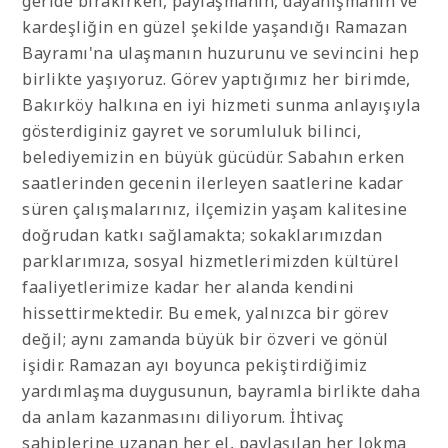
geride bırakırken, paylaşmanın, dayanışmanın ve
kardeşliğin en güzel şekilde yaşandığı Ramazan
Bayramı'na ulaşmanın huzurunu ve sevincini hep
birlikte yaşıyoruz. Görev yaptığımız her birimde,
Bakırköy halkına en iyi hizmeti sunma anlayışıyla
gösterdiginiz gayret ve sorumluluk bilinci,
belediyemizin en büyük gücüdür. Sabahın erken
saatlerinden gecenin ilerleyen saatlerine kadar
süren çalışmalarınız, ilçemizin yaşam kalitesine
doğrudan katkı sağlamakta; sokaklarımızdan
parklarımıza, sosyal hizmetlerimizden kültürel
faaliyetlerimize kadar her alanda kendini
hissettirmektedir. Bu emek, yalnızca bir görev
değil; aynı zamanda büyük bir özveri ve gönül
işidir. Ramazan ayı boyunca pekiştirdiğimiz
yardımlaşma duygusunun, bayramla birlikte daha
da anlam kazanmasını diliyorum. İhtivaç
sahiplerine uzanan her el, paylaşılan her lokma