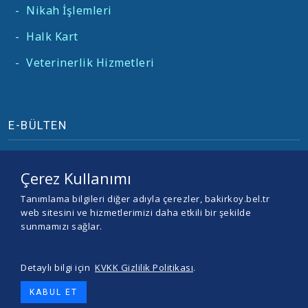
-
Nikah İşlemleri
-
Halk Kart
-
Veterinerlik Hizmetleri
E-BÜLTEN
Çerez Kullanımı
Tanımlama bilgileri diğer adıyla çerezler, bakirkoy.bel.tr
web sitesini ve hizmetlerimizi daha etkili bir şekilde
sunmamızı sağlar.
Detaylı bilgi için
KVKK Gizlilik Politikası
.
© 2026 BAKIRKÖY BELEDİYESİ -
Yazılım ve Tasarım Teracity
KABUL ET