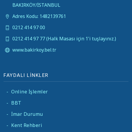
BAKIRKÖY/İSTANBUL
Adres Kodu: 1482139761
0212 414 97 00
0212 414 97 77 (Halk Masası için 1'i tuşlayınız.)
www.bakirkoy.bel.tr
FAYDALI LİNKLER
-
Online İşlemler
-
BBT
-
İmar Durumu
-
Kent Rehberi