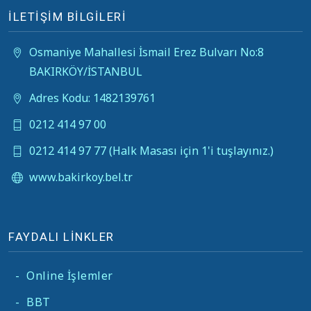
İLETİŞİM BİLGİLERİ
Osmaniye Mahallesi İsmail Erez Bulvarı No:8
BAKIRKÖY/İSTANBUL
Adres Kodu: 1482139761
0212 414 97 00
0212 414 97 77 (Halk Masası için 1'i tuşlayınız.)
www.bakirkoy.bel.tr
FAYDALI LİNKLER
-
Online İşlemler
-
BBT