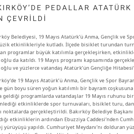
KIRKÖY’DE PEDALLAR ATATÜRK 
N ÇEVRİLDİ
rköy Belediyesi, 19 Mayıs Atatürk’ü Anma, Gençlik ve Sp
üzik etkinlikleriyle kutladı. İlçede bisiklet turundan tu
an programlar büyük katılımla gerçekleşirken, etkinlik
ıoğlu da katıldı. 19 Mayıs programı kapsamında gerçekl
ıoğlu ve yüzlerce vatandaş Atatürk’ün Gençliğe Hitabesi’
rköy’de 19 Mayıs Atatürk’ü Anma, Gençlik ve Spor Bayra
de gün boyu süren yoğun katılımlı bir bayram coşkusuna 
a geldiği programlarda vatandaşlar 19 Mayıs ruhunu birl
nlediği etkinliklerde spor turnuvaları, bisiklet turu, da
lı noktalarda gerçekleştirildi. Bakırköy Belediye Başkanı
ldığı etkinliklerin ardından Ebuzziya Caddesi’nden Cum
ej yürüyüşü yapıldı. Cumhuriyet Meydanı’nı dolduran yüz