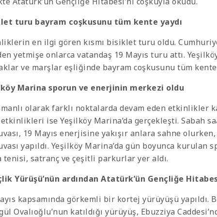
ikte Atatürk’ün Gençliğe Hitabesi’ni coşkuyla okudu.
klet turu bayram coşkusunu tüm kente yaydı
nliklerin en ilgi gören kısmı bisiklet turu oldu. Cumhur
den yetmişe onlarca vatandaş 19 Mayıs turu attı. Yeşilkö
aklar ve marşlar eşliğinde bayram coşkusunu tüm kente 
lköy Marina sporun ve enerjinin merkezi oldu
amanlı olarak farklı noktalarda devam eden etkinlikler 
 etkinlikleri ise Yeşilköy Marina’da gerçekleşti. Sabah s
uvası, 19 Mayıs enerjisine yakışır anlara sahne olurken,
uvası yapıldı. Yeşilköy Marina’da gün boyunca kurulan sp
tenisi, satranç ve çeşitli parkurlar yer aldı.
lik Yürüşü’nün ardından Atatürk’ün Gençliğe Hitabes
ayıs kapsamında görkemli bir kortej yürüyüşü yapıldı. B
gül Ovalıoğlu’nun katıldığı yürüyüş, Ebuzziya Caddesi’n