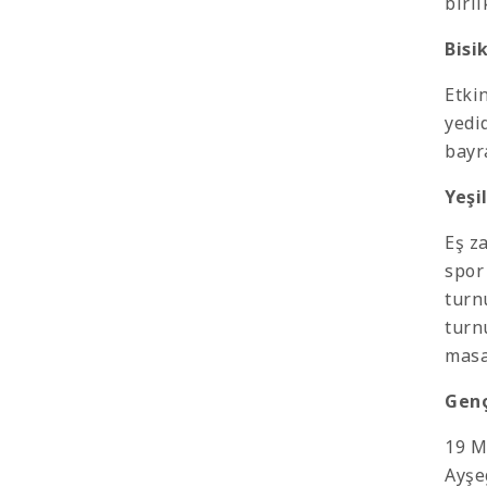
birl
Bisi
Etki
yedi
bayr
Yeşi
Eş z
spor
turn
turn
masa 
Genç
19 M
Ayşe