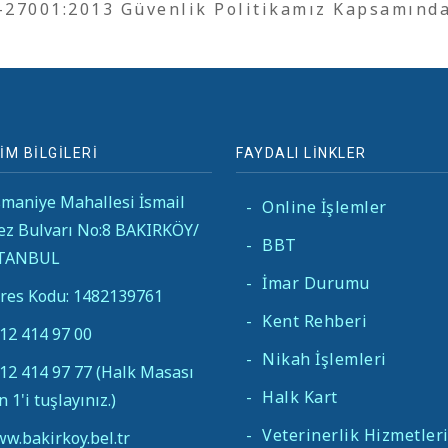
O-27001:2013 Güvenlik Politikamız Kapsamınd
İM BİLGİLERİ
FAYDALI LİNKLER
maniye Mahallesi İsmail
-
Online İşlemler
ez Bulvarı No:8 BAKIRKÖY/
-
BBT
STANBUL
-
İmar Durumu
res Kodu: 1482139761
-
Kent Rehberi
12 414 97 00
-
Nikah İşlemleri
12 414 97 77 (Halk Masası
-
Halk Kart
in 1'i tuşlayınız.)
-
Veterinerlik Hizmetler
w.bakirkoy.bel.tr