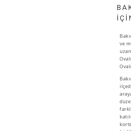
BA
İÇİ
Bakı
ve m
uzan
Oval
Oval
Bakı
ilçe
aray
düze
fark
katı
kort