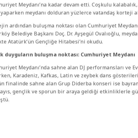
uriyet Meydanı’na kadar devam etti. Coşkulu kalabalık
ş yaparken meydanı dolduran yüzlerce vatandaş korteji alk
ejin ardından buluşma noktası olan Cumhuriyet Meydanı
rköy Belediye Başkanı Doç. Dr. Ayşegül Ovalıoğlu, meyd
ikte Atatürk’ün Gençliğe Hitabesi’ni okudu.
k duyguların buluşma noktası: Cumhuriyet Meydanı
uriyet Meydanı’nda sahne alan DJ performansları ve Evr
rken, Karadeniz, Kafkas, Latin ve zeybek dans gösterileri
n finalinde sahne alan Grup Diderba konseri ise bayram
ayıs, gençlik ve sporun bir araya geldiği etkinliklerle 
ştü.