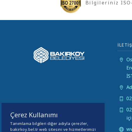
Bilgileriniz IS
İLETİŞ
Os
Er
İ
Ad
02
02
Çerez Kullanımı
iç
Tanımlama bilgileri diğer adıyla çerezler,
ww
bakirkoy.bel.tr web sitesini ve hizmetlerimizi