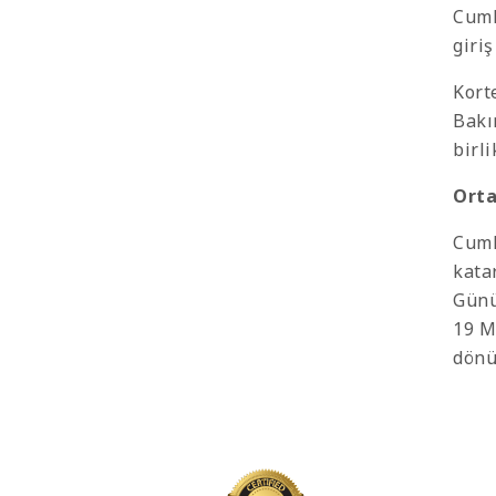
Cumh
giri
Kort
Bakı
birl
Orta
Cumh
kata
Günü
19 M
dönü