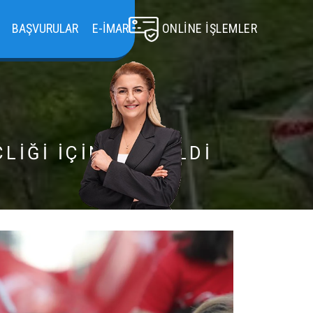
BAŞVURULAR
E-İMAR
ONLINE İŞLEMLER
İĞİ İÇİN ÇEVRİLDİ