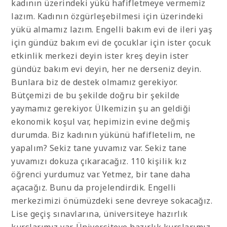
kadının üzerindeki yükü hafifletmeye vermemiz
lazım. Kadının özgürleşebilmesi için üzerindeki
yükü almamız lazım. Engelli bakım evi de ileri yaş
için gündüz bakım evi de çocuklar için ister çocuk
etkinlik merkezi deyin ister kreş deyin ister
gündüz bakım evi deyin, her ne derseniz deyin.
Bunlara biz de destek olmamız gerekiyor.
Bütçemizi de bu şekilde doğru bir şekilde
yaymamız gerekiyor. Ülkemizin şu an geldiği
ekonomik koşul var, hepimizin evine değmiş
durumda. Biz kadının yükünü hafifletelim, ne
yapalım? Sekiz tane yuvamız var. Sekiz tane
yuvamızı dokuza çıkaracağız. 110 kişilik kız
öğrenci yurdumuz var. Yetmez, bir tane daha
açacağız. Bunu da projelendirdik. Engelli
merkezimizi önümüzdeki sene devreye sokacağız.
Lise geçiş sınavlarına, üniversiteye hazırlık
kurslarımız var. Üniversiteye hazırlık kurslarımız