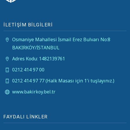
İLETİŞİM BİLGİLERİ
Osmaniye Mahallesi İsmail Erez Bulvarı No:8
BAKIRKÖY/İSTANBUL
Adres Kodu: 1482139761
0212 414 97 00
0212 414 97 77 (Halk Masası için 1'i tuşlayınız.)
www.bakirkoy.bel.tr
FAYDALI LİNKLER