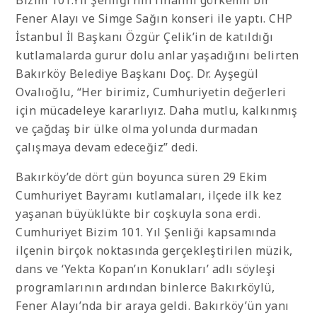
Bizim 101.Yıl Şenliği’nin finalini görkemli bir
Fener Alayı ve Simge Sağın konseri ile yaptı. CHP
İstanbul İl Başkanı Özgür Çelik’in de katıldığı
kutlamalarda gurur dolu anlar yaşadığını belirten
Bakırköy Belediye Başkanı Doç. Dr. Ayşegül
Ovalıoğlu, “Her birimiz, Cumhuriyetin değerleri
için mücadeleye kararlıyız. Daha mutlu, kalkınmış
ve çağdaş bir ülke olma yolunda durmadan
çalışmaya devam edeceğiz” dedi.
Bakırköy’de dört gün boyunca süren 29 Ekim
Cumhuriyet Bayramı kutlamaları, ilçede ilk kez
yaşanan büyüklükte bir coşkuyla sona erdi.
Cumhuriyet Bizim 101. Yıl Şenliği kapsamında
ilçenin birçok noktasında gerçekleştirilen müzik,
dans ve ‘Yekta Kopan’ın Konukları’ adlı söyleşi
programlarının ardından binlerce Bakırköylü,
Fener Alayı’nda bir araya geldi. Bakırköy’ün yanı