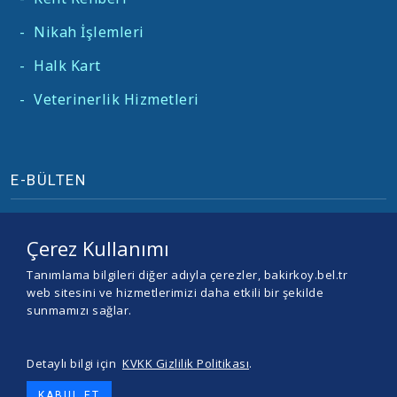
-
Nikah İşlemleri
-
Halk Kart
-
Veterinerlik Hizmetleri
E-BÜLTEN
Çerez Kullanımı
Tanımlama bilgileri diğer adıyla çerezler, bakirkoy.bel.tr
web sitesini ve hizmetlerimizi daha etkili bir şekilde
sunmamızı sağlar.
Detaylı bilgi için
KVKK Gizlilik Politikası
.
© 2026 BAKIRKÖY BELEDİYESİ -
Yazılım ve Tasarım Teracity
KABUL ET