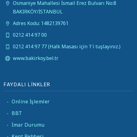
Osmaniye Mahallesi İsmail Erez Bulvarı No:8
BAKIRKÖY/İSTANBUL
Adres Kodu: 1482139761
0212 414 97 00
0212 414 97 77 (Halk Masası için 1'i tuşlayınız.)
www.bakirkoy.bel.tr
FAYDALI LİNKLER
-
Online İşlemler
-
BBT
-
İmar Durumu
-
Kent Rehberi