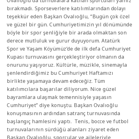
Ovalıoğlu da turnuvalara katılan sporcuları yalnız
bırakmadı. Sporseverlere katılımlarından dolayı
teşekkür eden Başkan Ovalıoğlu, “Bugün çok özel
ve güzel bir gün. Cumhuriyetimizin yıl dönümünde
böyle bir spor şenliğiyle bir arada olmaktan son
derece mutluluk ve gurur duyuyorum. Atatürk
Spor ve Yaşam Köyümüz’de de ilk defa Cumhuriyet
Kupası turnuvasını gerçekleştiriyor olmanın da
onurunu yaşıyoruz. Kültürle, müzikle, sinemayla
şenlendirdiğimiz bu Cumhuriyet Haftamızı
birlikte yaşamaya devam edeceğiz. Tüm
katılımcılara başarılar diliyorum. Nice güzel
bayramlara ulaşmak temennisiyle yaşasın
Cumhuriyet” diye konuştu. Başkan Ovalıoğlu
konuşmasının ardından satranç turnuvasında
başlangıç hamlesini yaptı. Tenis, bocce ve futbol
turnuvalarının sürdüğü alanları ziyaret eden
Başkan Ovalıoğlu, sporcular ve aileleriyle