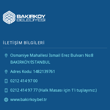
İLETİŞİM BİLGİLERİ
Osmaniye Mahallesi İsmail Erez Bulvarı No:8
BAKIRKÖY/İSTANBUL
Adres Kodu: 1482139761
0212 414 97 00
0212 414 97 77 (Halk Masası için 1'i tuşlayınız.)
www.bakirkoy.bel.tr