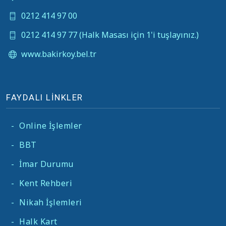
0212 414 97 00
0212 414 97 77 (Halk Masası için 1'i tuşlayınız.)
www.bakirkoy.bel.tr
FAYDALI LİNKLER
-
Online İşlemler
-
BBT
-
İmar Durumu
-
Kent Rehberi
-
Nikah İşlemleri
-
Halk Kart