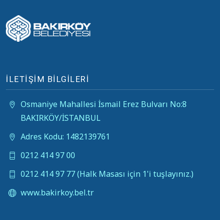
İLETİŞİM BİLGİLERİ
Osmaniye Mahallesi İsmail Erez Bulvarı No:8
BAKIRKÖY/İSTANBUL
Adres Kodu: 1482139761
0212 414 97 00
0212 414 97 77 (Halk Masası için 1'i tuşlayınız.)
www.bakirkoy.bel.tr