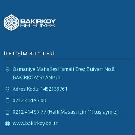
İLETİŞİM BİLGİLERİ
Osmaniye Mahallesi İsmail Erez Bulvarı No:8
BAKIRKÖY/İSTANBUL
Adres Kodu: 1482139761
0212 414 97 00
0212 414 97 77 (Halk Masası için 1'i tuşlayınız.)
www.bakirkoy.bel.tr