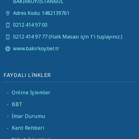
BAKIRKÖY/İSTANBUL
Adres Kodu: 1482139761
0212 414 97 00
0212 414 97 77 (Halk Masası için 1'i tuşlayınız.)
www.bakirkoy.bel.tr
FAYDALI LİNKLER
-
Online İşlemler
-
BBT
-
İmar Durumu
-
Kent Rehberi