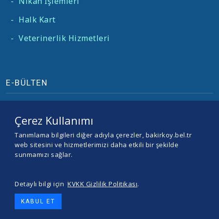
-
Nikah İşlemleri
-
Halk Kart
-
Veterinerlik Hizmetleri
E-BÜLTEN
Çerez Kullanımı
Tanımlama bilgileri diğer adıyla çerezler, bakirkoy.bel.tr
web sitesini ve hizmetlerimizi daha etkili bir şekilde
sunmamızı sağlar.
Detaylı bilgi için
KVKK Gizlilik Politikası
.
© 2026 BAKIRKÖY BELEDİYESİ -
Yazılım ve Tasarım Teracity
KABUL ET