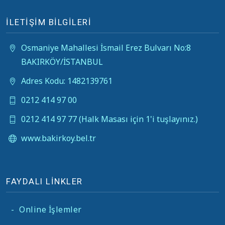
İLETİŞİM BİLGİLERİ
Osmaniye Mahallesi İsmail Erez Bulvarı No:8
BAKIRKÖY/İSTANBUL
Adres Kodu: 1482139761
0212 414 97 00
0212 414 97 77 (Halk Masası için 1'i tuşlayınız.)
www.bakirkoy.bel.tr
FAYDALI LİNKLER
-
Online İşlemler