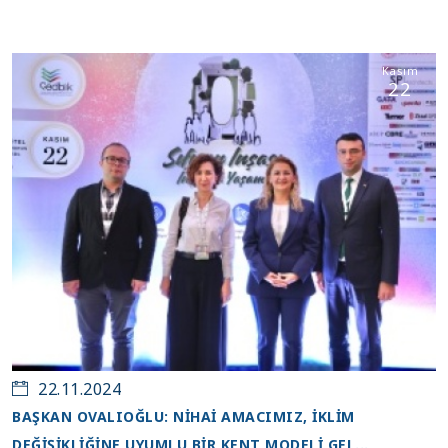
Kasım
22
22.11.2024
BAŞKAN OVALIOĞLU: NİHAİ AMACIMIZ, İKLİM
DEĞİŞİKLİĞİNE UYUMLU BİR KENT MODELİ GEL...