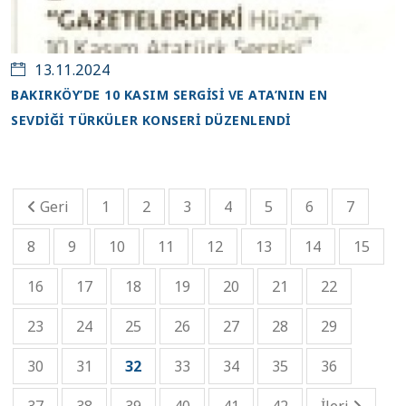
13.11.2024
BAKIRKÖY’DE 10 KASIM SERGİSİ VE ATA’NIN EN
SEVDİĞİ TÜRKÜLER KONSERİ DÜZENLENDİ
Geri
1
2
3
4
5
6
7
8
9
10
11
12
13
14
15
16
17
18
19
20
21
22
23
24
25
26
27
28
29
30
31
32
33
34
35
36