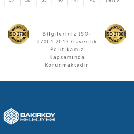
37
38
39
40
41
42
İleri
Bilgileriniz ISO-
27001:2013 Güvenlik
Politikamız
Kapsamında
Korunmaktadır.