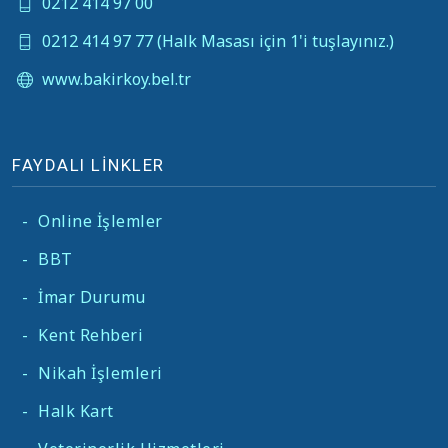
0212 414 97 00
0212 414 97 77 (Halk Masası için 1'i tuşlayınız.)
www.bakirkoy.bel.tr
FAYDALI LİNKLER
-
Online İşlemler
-
BBT
-
İmar Durumu
-
Kent Rehberi
-
Nikah İşlemleri
-
Halk Kart