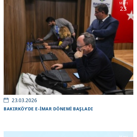
Mart
23
23.03.2026
BAKIRKÖY’DE E-İMAR DÖNEMİ BAŞLADI
Mart