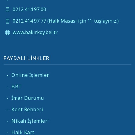
0212 414 97 00
0212 414 97 77 (Halk Masası için 1'i tuşlayınız.)
www.bakirkoy.bel.tr
FAYDALI LİNKLER
-
Online İşlemler
-
BBT
-
İmar Durumu
-
Kent Rehberi
-
Nikah İşlemleri
-
Halk Kart