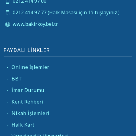
0212 414 97 00
0212 414 97 77 (Halk Masası için 1'i tuşlayınız.)
www.bakirkoy.bel.tr
FAYDALI LİNKLER
-
Online İşlemler
-
BBT
-
İmar Durumu
-
Kent Rehberi
-
Nikah İşlemleri
-
Halk Kart