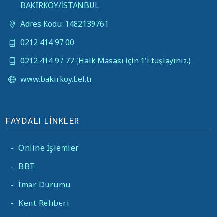
BAKIRKÖY/İSTANBUL
Adres Kodu: 1482139761
0212 414 97 00
0212 414 97 77 (Halk Masası için 1'i tuşlayınız.)
www.bakirkoy.bel.tr
FAYDALI LİNKLER
-
Online İşlemler
-
BBT
-
İmar Durumu
-
Kent Rehberi