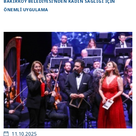
BAKIRKÖY BELEDİYESİ’NDEN KADIN SAĞLIĞI İÇİN
ÖNEMLİ UYGULAMA
Ekim
11
11.10.2025