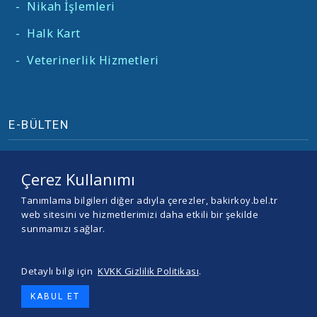
-
Nikah İşlemleri
-
Halk Kart
-
Veterinerlik Hizmetleri
E-BÜLTEN
Çerez Kullanımı
Tanımlama bilgileri diğer adıyla çerezler, bakirkoy.bel.tr
web sitesini ve hizmetlerimizi daha etkili bir şekilde
sunmamızı sağlar.
Detaylı bilgi için
KVKK Gizlilik Politikası
.
© 2026 BAKIRKÖY BELEDİYESİ -
Yazılım ve Tasarım Teracity
KABUL ET